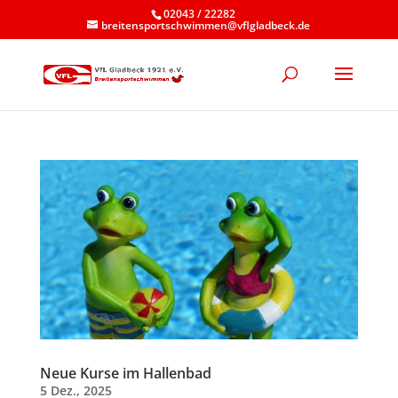
02043 / 22282
breitensportschwimmen@vflgladbeck.de
Neue Kurse im Hallenbad
5 Dez., 2025