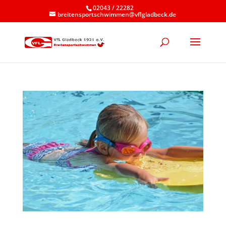
02043 / 22282
breitensportschwimmen@vflgladbeck.de