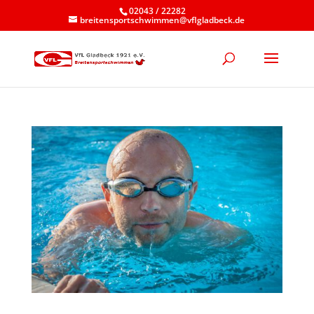
02043 / 22282
breitensportschwimmen@vflgladbeck.de