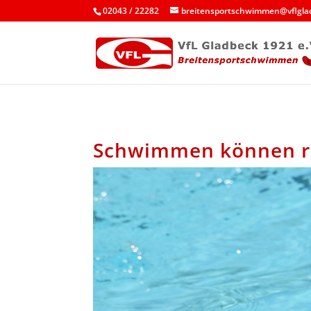
02043 / 22282
breitensportschwimmen@vflgla
Schwimmen können re